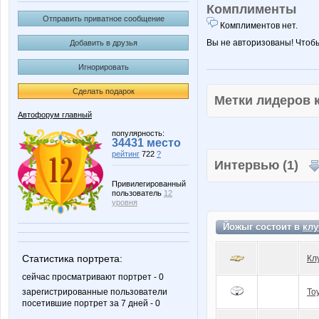
Комплименты
Отправить приватное сообщение
Комплиментов нет.
Вы не авторизованы! Чтоб
Добавить в друзья
Игнорировать
Сделать подарок
Метки лидеров
Автофорум главный
популярность:
34431 место
рейтинг
722
?
Интервью (1)
Привилегированный
пользователь
12
уровня
Йожыг состоит в
клу
Статистика портрета:
Кл
сейчас просматривают портрет - 0
зарегистрированные пользователи
To
посетившие портрет за 7 дней - 0