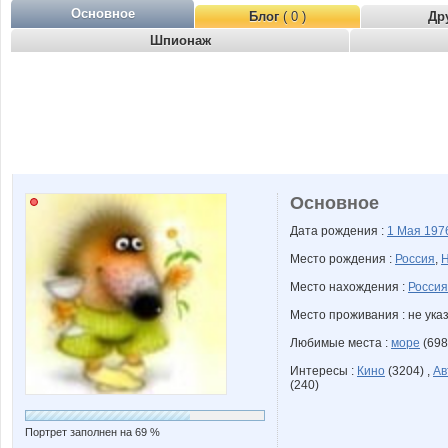
Основное
Блог
( 0 )
Др
Шпионаж
Основное
Дата рождения :
1 Мая
197
Место рождения :
Россия
,
Н
Место нахождения :
Россия
Место проживания : не ука
Любимые места :
море
(698
Интересы :
Кино
(3204) ,
Ав
(240)
Портрет заполнен на 69 %